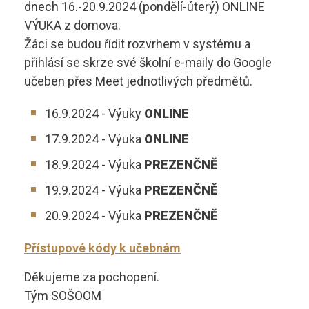
dnech 16.-20.9.2024 (pondělí-úterý) ONLINE
Kontakty
VÝUKA z domova.
Žáci se budou řídit rozvrhem v systému a
přihlásí se skrze své školní e-maily do Google
vyhledávání
učeben přes Meet jednotlivých předmětů.
16.9.2024 - Výuky
ONLINE
< naše další školy
17.9.2024 - Výuka
ONLINE
18.9.2024 - Výuka
PREZENČNĚ
19.9.2024 - Výuka
PREZENČNĚ
Classroom
20.9.2024 - Výuka
PREZENČNĚ
Přístupové kódy k učebnám
EduPage
Děkujeme za pochopení.
Tým SOŠOOM