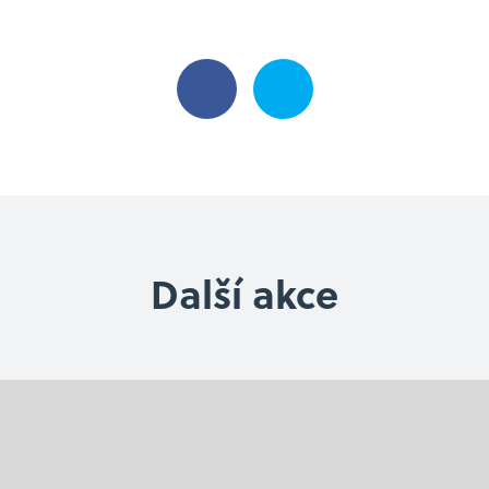
+420 731 119 118
karvina@sosoom.cz
Další akce