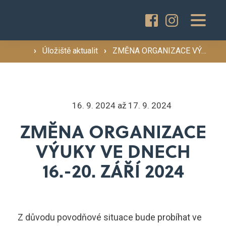
Pro uchazeče
Proč studovat u nás? ›
›
Úložiště aktualit
›
ZMĚNA ORGANIZACE VÝUKY VE DNECH 16.-20. ZÁŘÍ 2024
Pro žáky a rodiče
Dny otevřených dveří ›
Přijímací řízení ›
Rekvalifikační kurzy
16. 9. 2024 až 17. 9. 2024
ZMĚNA ORGANIZACE
Školné a stipendia ›
VÝUKY VE DNECH
O škole
Obor
Bezpečnostně právní činnost
16.-20. ZÁŘÍ 2024
Aktuality
Z důvodu povodňové situace bude probíhat ve