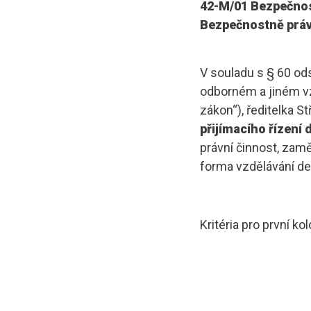
42-M/01 Bezpečnos
Bezpečnostně právn
V souladu s § 60 ods
odborném a jiném vz
zákon“), ředitelka S
přijímacího řízení
právní činnost, zam
forma vzdělávání de
Kritéria pro první k