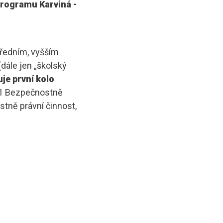
programu Karviná -
tředním, vyšším
dále jen „školský
uje první kolo
01 Bezpečnostně
tně právní činnost,