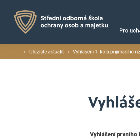
Pro uch
›
Úložiště aktualit
›
Vyhlášení 1. kola přijímacího ří
obo
Proč studovat u nás? ›
Bez
Dny otevřených dveří ›
Vyhláše
Přijímací řízení ›
Školné a stipendia ›
Vyhlášení prvního 