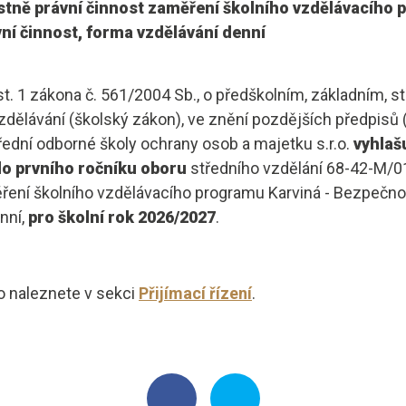
tně právní činnost zaměření školního vzdělávacího 
í činnost, forma vzdělávání denní
t. 1 zákona č. 561/2004 Sb., o předškolním, základním, s
dělávání (školský zákon), ve znění pozdějších předpisů (
třední odborné školy ochrany osob a majetku s.r.o.
vyhlaš
 do prvního ročníku oboru
středního vzdělání 68-42-M/
ěření školního vzdělávacího programu Karviná - Bezpečnos
nní,
pro školní rok 2026/2027
.
olo naleznete v sekci
Přijímací řízení
.