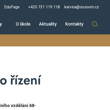
EduPage
+420 731 119 118
karvina@sosoom.cz
zy
O škole
Aktuality
Kontakty
o řízení
dního vzdělání 68-