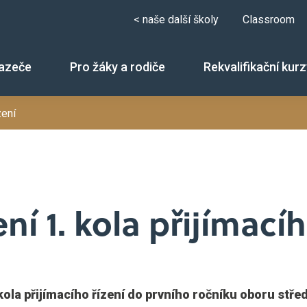
< naše další školy
Classroom
azeče
Pro žáky a rodiče
Rekvalifikační kur
zení
r
pečnostně právní činnost
ní 1. kola přijímacíh
kola přijímacího řízení do prvního ročníku oboru stře