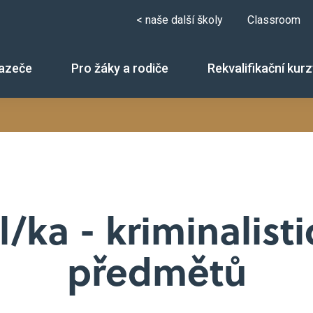
< naše další školy
Classroom
azeče
Pro žáky a rodiče
Rekvalifikační kur
r
pečnostně právní činnost
l/ka - kriminalist
předmětů