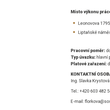
Místo výkonu prác
Leonovova 1795/
Liptaňské náměs
Pracovní poměr:
do
Typ úvazku:
hlavní
Platové zařazení:
d
KONTAKTNÍ OSOB
Ing. Slavka Krystová
Tel.: +420 603 482 
E-mail: florkova@s