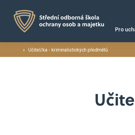
Pro uch
›
Učitel/ka - kriminalistických předmětů
obo
Proč studovat u nás? ›
Bez
Dny otevřených dveří ›
Učite
Přijímací řízení ›
Školné a stipendia ›