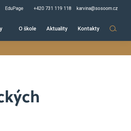
EduPage
+420 731 119 118
karvina@sosoom.cz
zy
O škole
Aktuality
Kontakty
ických