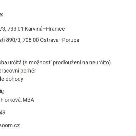
e:
3, 733 01 Karviná–Hranice
tí 890/3, 708 00 Ostrava–Poruba
ba určitá (s možností prodloužení na neurčito)
 pracovní poměr
le dohody
A:
 Florková, MBA
549
osoom.cz